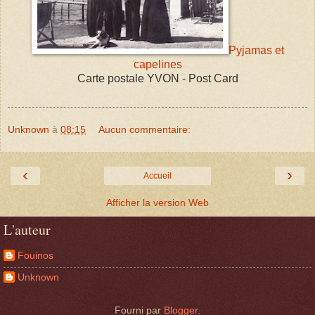
Pyjamas et
capelines
Carte postale YVON - Post Card
Unknown
à
08:15
Aucun commentaire:
‹
›
Accueil
Afficher la version Web
L'auteur
Fouinos
Unknown
Fourni par
Blogger
.